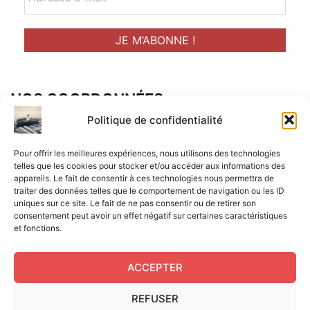
NOS COORDONNÉES
Adresse postal :
Politique de confidentialité
ALCF
Pour offrir les meilleures expériences, nous utilisons des technologies
34 Rue René Brunen
telles que les cookies pour stocker et/ou accéder aux informations des
appareils. Le fait de consentir à ces technologies nous permettra de
33950 LEGE CAP-FERRET
traiter des données telles que le comportement de navigation ou les ID
uniques sur ce site. Le fait de ne pas consentir ou de retirer son
Mail :
consentement peut avoir un effet négatif sur certaines caractéristiques
et fonctions.
contact@aperitif-litteraire-cap-ferret.fr
ACCEPTER
REFUSER