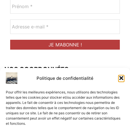
NOS COORDONNÉES
Adresse postal :
Politique de confidentialité
ALCF
Pour offrir les meilleures expériences, nous utilisons des technologies
34 Rue René Brunen
telles que les cookies pour stocker et/ou accéder aux informations des
appareils. Le fait de consentir à ces technologies nous permettra de
33950 LEGE CAP-FERRET
traiter des données telles que le comportement de navigation ou les ID
uniques sur ce site. Le fait de ne pas consentir ou de retirer son
Mail :
consentement peut avoir un effet négatif sur certaines caractéristiques
et fonctions.
contact@aperitif-litteraire-cap-ferret.fr