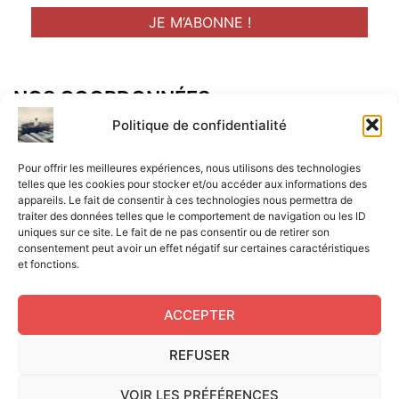
NOS COORDONNÉES
Adresse postal :
Politique de confidentialité
ALCF
Pour offrir les meilleures expériences, nous utilisons des technologies
34 Rue René Brunen
telles que les cookies pour stocker et/ou accéder aux informations des
appareils. Le fait de consentir à ces technologies nous permettra de
33950 LEGE CAP-FERRET
traiter des données telles que le comportement de navigation ou les ID
uniques sur ce site. Le fait de ne pas consentir ou de retirer son
Mail :
consentement peut avoir un effet négatif sur certaines caractéristiques
et fonctions.
contact@aperitif-litteraire-cap-ferret.fr
ACCEPTER
REFUSER
Edité par L'Apéritif Littéraire du Cap-Ferret © 2024
|
Flux
VOIR LES PRÉFÉRENCES