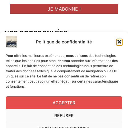
NOS COORDONNÉES
Adresse postal :
Politique de confidentialité
ALCF
Pour offrir les meilleures expériences, nous utilisons des technologies
34 Rue René Brunen
telles que les cookies pour stocker et/ou accéder aux informations des
appareils. Le fait de consentir à ces technologies nous permettra de
33950 LEGE CAP-FERRET
traiter des données telles que le comportement de navigation ou les ID
uniques sur ce site. Le fait de ne pas consentir ou de retirer son
Mail :
consentement peut avoir un effet négatif sur certaines caractéristiques
et fonctions.
contact@aperitif-litteraire-cap-ferret.fr
ACCEPTER
REFUSER
Edité par L'Apéritif Littéraire du Cap-Ferret © 2024
|
Flux