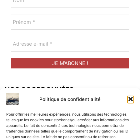
NOS COORDONNÉES
Adresse postal :
Politique de confidentialité
ALCF
Pour offrir les meilleures expériences, nous utilisons des technologies
34 Rue René Brunen
telles que les cookies pour stocker et/ou accéder aux informations des
appareils. Le fait de consentir à ces technologies nous permettra de
33950 LEGE CAP-FERRET
traiter des données telles que le comportement de navigation ou les ID
uniques sur ce site. Le fait de ne pas consentir ou de retirer son