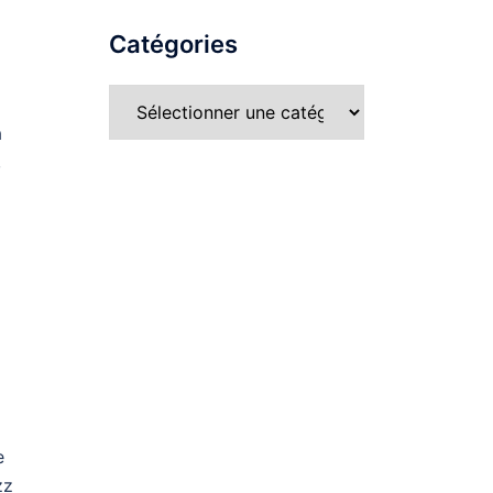
Catégories
a
,
e
zz