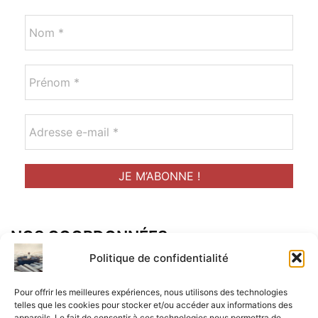
NOS COORDONNÉES
Adresse postal :
Politique de confidentialité
ALCF
Pour offrir les meilleures expériences, nous utilisons des technologies
34 Rue René Brunen
telles que les cookies pour stocker et/ou accéder aux informations des
appareils. Le fait de consentir à ces technologies nous permettra de