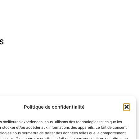
S
cap-ferret.fr
Politique de confidentialité
les meilleures expériences, nous utilisons des technologies telles que les
 stocker et/ou accéder aux informations des appareils. Le fait de consentir
ologies nous permettra de traiter des données telles que le comportement
n ou les ID uniques sur ce site. Le fait de ne pas consentir ou de retirer son