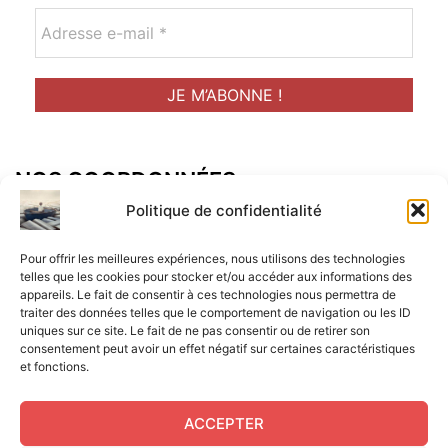
NOS COORDONNÉES
Adresse postal :
Politique de confidentialité
ALCF
Pour offrir les meilleures expériences, nous utilisons des technologies
34 Rue René Brunen
telles que les cookies pour stocker et/ou accéder aux informations des
appareils. Le fait de consentir à ces technologies nous permettra de
33950 LEGE CAP-FERRET
traiter des données telles que le comportement de navigation ou les ID
uniques sur ce site. Le fait de ne pas consentir ou de retirer son
Mail :
consentement peut avoir un effet négatif sur certaines caractéristiques
et fonctions.
contact@aperitif-litteraire-cap-ferret.fr
ACCEPTER