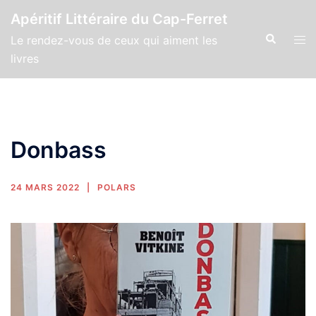
Apéritif Littéraire du Cap-Ferret
Le rendez-vous de ceux qui aiment les
livres
Donbass
24 MARS 2022
POLARS