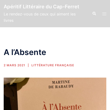
Apéritif Littéraire du Cap-Ferret
Le rendez-vous de ceux qui aiment les
livres
A l’Absente
2 MARS 2021
LITTÉRATURE FRANÇAISE