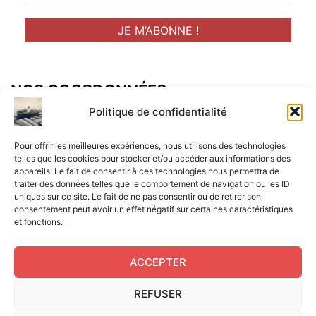
NOS COORDONNÉES
Adresse postal :
Politique de confidentialité
ALCF
Pour offrir les meilleures expériences, nous utilisons des technologies
34 Rue René Brunen
telles que les cookies pour stocker et/ou accéder aux informations des
appareils. Le fait de consentir à ces technologies nous permettra de
33950 LEGE CAP-FERRET
traiter des données telles que le comportement de navigation ou les ID
uniques sur ce site. Le fait de ne pas consentir ou de retirer son
Mail :
consentement peut avoir un effet négatif sur certaines caractéristiques
et fonctions.
contact@aperitif-litteraire-cap-ferret.fr
ACCEPTER
REFUSER