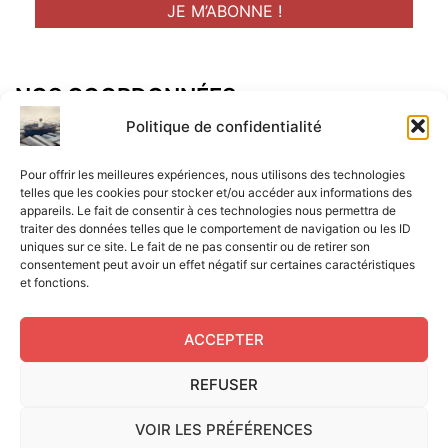
NOS COORDONNÉES
Adresse postal :
Politique de confidentialité
ALCF
Pour offrir les meilleures expériences, nous utilisons des technologies
34 Rue René Brunen
telles que les cookies pour stocker et/ou accéder aux informations des
appareils. Le fait de consentir à ces technologies nous permettra de
33950 LEGE CAP-FERRET
traiter des données telles que le comportement de navigation ou les ID
uniques sur ce site. Le fait de ne pas consentir ou de retirer son
Mail :
consentement peut avoir un effet négatif sur certaines caractéristiques
et fonctions.
contact@aperitif-litteraire-cap-ferret.fr
ACCEPTER
REFUSER
Edité par L'Apéritif Littéraire du Cap-Ferret © 2024
|
Flux
VOIR LES PRÉFÉRENCES
RSS
|
Mentions légales
|
RGPD
|
Cookies UE
|
Site réalisé