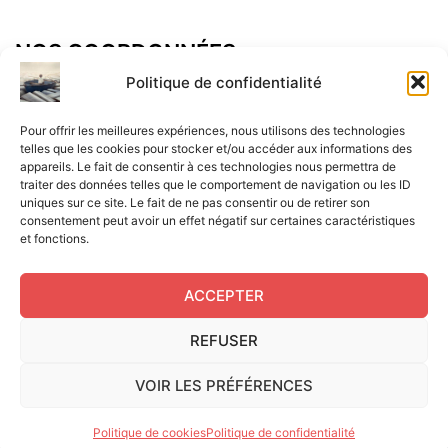
NOS COORDONNÉES
Adresse postal :
Politique de confidentialité
ALCF
Pour offrir les meilleures expériences, nous utilisons des technologies
34 Rue René Brunen
telles que les cookies pour stocker et/ou accéder aux informations des
appareils. Le fait de consentir à ces technologies nous permettra de
33950 LEGE CAP-FERRET
traiter des données telles que le comportement de navigation ou les ID
uniques sur ce site. Le fait de ne pas consentir ou de retirer son
Mail :
consentement peut avoir un effet négatif sur certaines caractéristiques
et fonctions.
contact@aperitif-litteraire-cap-ferret.fr
ACCEPTER
REFUSER
Edité par L'Apéritif Littéraire du Cap-Ferret © 2024
|
Flux
VOIR LES PRÉFÉRENCES
RSS
|
Mentions légales
|
RGPD
|
Cookies UE
|
Site réalisé
par Serge Gouvernel
Politique de cookies
Politique de confidentialité