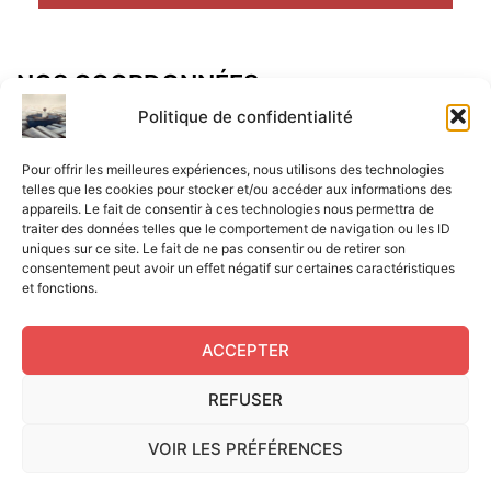
NOS COORDONNÉES
Adresse postal :
Politique de confidentialité
ALCF
Pour offrir les meilleures expériences, nous utilisons des technologies
34 Rue René Brunen
telles que les cookies pour stocker et/ou accéder aux informations des
appareils. Le fait de consentir à ces technologies nous permettra de
33950 LEGE CAP-FERRET
traiter des données telles que le comportement de navigation ou les ID
uniques sur ce site. Le fait de ne pas consentir ou de retirer son
Mail :
consentement peut avoir un effet négatif sur certaines caractéristiques
et fonctions.
contact@aperitif-litteraire-cap-ferret.fr
ACCEPTER
REFUSER
Edité par L'Apéritif Littéraire du Cap-Ferret © 2024
|
Flux
VOIR LES PRÉFÉRENCES
RSS
|
Mentions légales
|
RGPD
|
Cookies UE
|
Site réalisé