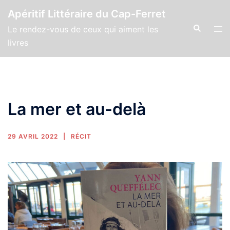
Apéritif Littéraire du Cap-Ferret
Le rendez-vous de ceux qui aiment les
livres
La mer et au-delà
29 AVRIL 2022
RÉCIT