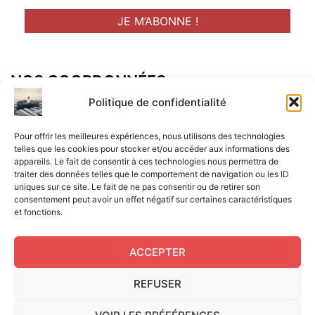
NOS COORDONNÉES
Adresse postal :
Politique de confidentialité
ALCF
Pour offrir les meilleures expériences, nous utilisons des technologies
34 Rue René Brunen
telles que les cookies pour stocker et/ou accéder aux informations des
appareils. Le fait de consentir à ces technologies nous permettra de
33950 LEGE CAP-FERRET
traiter des données telles que le comportement de navigation ou les ID
uniques sur ce site. Le fait de ne pas consentir ou de retirer son
Mail :
consentement peut avoir un effet négatif sur certaines caractéristiques
et fonctions.
contact@aperitif-litteraire-cap-ferret.fr
ACCEPTER
REFUSER
Edité par L'Apéritif Littéraire du Cap-Ferret © 2024
|
Flux