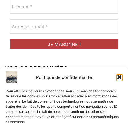
NOS COORDONNÉES
Adresse postal :
Politique de confidentialité
ALCF
Pour offrir les meilleures expériences, nous utilisons des technologies
34 Rue René Brunen
telles que les cookies pour stocker et/ou accéder aux informations des
appareils. Le fait de consentir à ces technologies nous permettra de
33950 LEGE CAP-FERRET
traiter des données telles que le comportement de navigation ou les ID
uniques sur ce site. Le fait de ne pas consentir ou de retirer son
Mail :
consentement peut avoir un effet négatif sur certaines caractéristiques
et fonctions.
contact@aperitif-litteraire-cap-ferret.fr