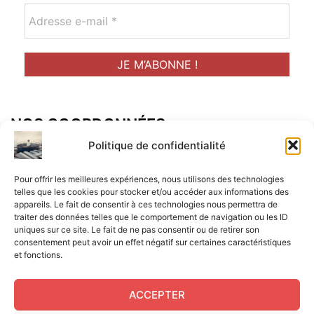
NOS COORDONNÉES
Adresse postal :
Politique de confidentialité
ALCF
Pour offrir les meilleures expériences, nous utilisons des technologies
34 Rue René Brunen
telles que les cookies pour stocker et/ou accéder aux informations des
appareils. Le fait de consentir à ces technologies nous permettra de
33950 LEGE CAP-FERRET
traiter des données telles que le comportement de navigation ou les ID
uniques sur ce site. Le fait de ne pas consentir ou de retirer son
Mail :
consentement peut avoir un effet négatif sur certaines caractéristiques
et fonctions.
contact@aperitif-litteraire-cap-ferret.fr
ACCEPTER