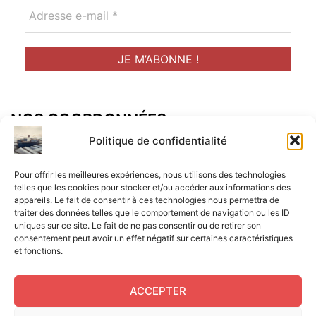
NOS COORDONNÉES
Adresse postal :
Politique de confidentialité
ALCF
Pour offrir les meilleures expériences, nous utilisons des technologies
34 Rue René Brunen
telles que les cookies pour stocker et/ou accéder aux informations des
appareils. Le fait de consentir à ces technologies nous permettra de
33950 LEGE CAP-FERRET
traiter des données telles que le comportement de navigation ou les ID
uniques sur ce site. Le fait de ne pas consentir ou de retirer son
Mail :
consentement peut avoir un effet négatif sur certaines caractéristiques
et fonctions.
contact@aperitif-litteraire-cap-ferret.fr
ACCEPTER