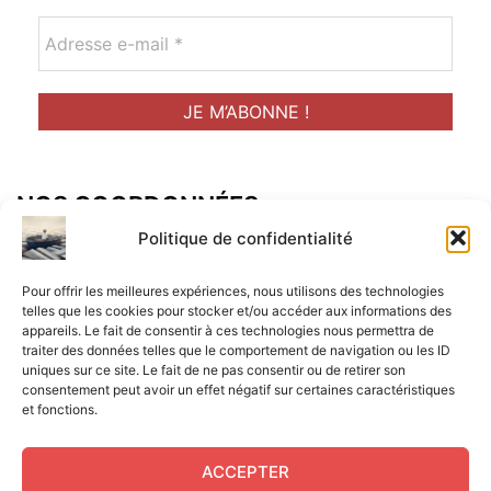
NOS COORDONNÉES
Adresse postal :
Politique de confidentialité
ALCF
Pour offrir les meilleures expériences, nous utilisons des technologies
34 Rue René Brunen
telles que les cookies pour stocker et/ou accéder aux informations des
appareils. Le fait de consentir à ces technologies nous permettra de
33950 LEGE CAP-FERRET
traiter des données telles que le comportement de navigation ou les ID
uniques sur ce site. Le fait de ne pas consentir ou de retirer son
Mail :
consentement peut avoir un effet négatif sur certaines caractéristiques
et fonctions.
contact@aperitif-litteraire-cap-ferret.fr
ACCEPTER