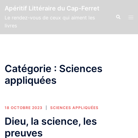
Aller
Apéritif Littéraire du Cap-Ferret
au
Recherche
Ouv
Le rendez-vous de ceux qui aiment les
contenu
le
livres
men
Catégorie :
Sciences
appliquées
18 OCTOBRE 2023
SCIENCES APPLIQUÉES
Dieu, la science, les
preuves