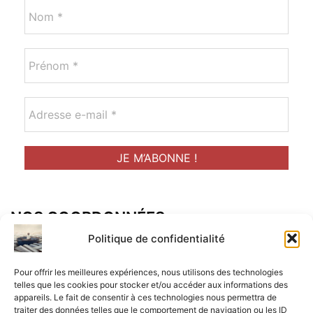
NOS COORDONNÉES
Adresse postal :
Politique de confidentialité
ALCF
Pour offrir les meilleures expériences, nous utilisons des technologies
34 Rue René Brunen
telles que les cookies pour stocker et/ou accéder aux informations des
appareils. Le fait de consentir à ces technologies nous permettra de
33950 LEGE CAP-FERRET
traiter des données telles que le comportement de navigation ou les ID