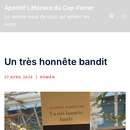
Apéritif Littéraire du Cap-Ferret
Le rendez-vous de ceux qui aiment les
livres
Un très honnête bandit
27 AVRIL 2024
ROMAN