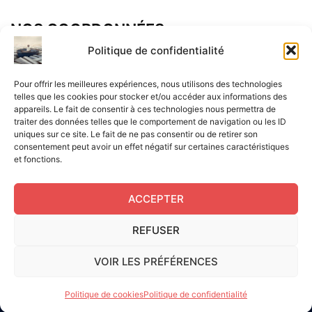
NOS COORDONNÉES
Adresse postal :
Politique de confidentialité
ALCF
Pour offrir les meilleures expériences, nous utilisons des technologies
34 Rue René Brunen
telles que les cookies pour stocker et/ou accéder aux informations des
appareils. Le fait de consentir à ces technologies nous permettra de
33950 LEGE CAP-FERRET
traiter des données telles que le comportement de navigation ou les ID
uniques sur ce site. Le fait de ne pas consentir ou de retirer son
Mail :
consentement peut avoir un effet négatif sur certaines caractéristiques
et fonctions.
contact@aperitif-litteraire-cap-ferret.fr
ACCEPTER
REFUSER
Edité par L'Apéritif Littéraire du Cap-Ferret © 2024
|
Flux
VOIR LES PRÉFÉRENCES
RSS
|
Mentions légales
|
RGPD
|
Cookies UE
|
Site réalisé
par Serge Gouvernel
Politique de cookies
Politique de confidentialité