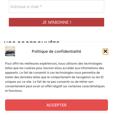
NOS COORDONNÉES
Adresse postal :
Politique de confidentialité
ALCF
Pour offrir les meilleures expériences, nous utilisons des technologies
34 Rue René Brunen
telles que les cookies pour stocker et/ou accéder aux informations des
appareils. Le fait de consentir à ces technologies nous permettra de
33950 LEGE CAP-FERRET
traiter des données telles que le comportement de navigation ou les ID
uniques sur ce site. Le fait de ne pas consentir ou de retirer son
Mail :
consentement peut avoir un effet négatif sur certaines caractéristiques
et fonctions.
contact@aperitif-litteraire-cap-ferret.fr
ACCEPTER