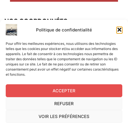
NOS COORDONNÉES
Adresse postal :
Politique de confidentialité
ALCF
Pour offrir les meilleures expériences, nous utilisons des technologies
34 Rue René Brunen
telles que les cookies pour stocker et/ou accéder aux informations des
appareils. Le fait de consentir à ces technologies nous permettra de
33950 LEGE CAP-FERRET
traiter des données telles que le comportement de navigation ou les ID
uniques sur ce site. Le fait de ne pas consentir ou de retirer son
Mail :
consentement peut avoir un effet négatif sur certaines caractéristiques
et fonctions.
contact@aperitif-litteraire-cap-ferret.fr
ACCEPTER
REFUSER
Edité par L'Apéritif Littéraire du Cap-Ferret © 2024
|
Flux
VOIR LES PRÉFÉRENCES
RSS
|
Mentions légales
|
RGPD
|
Cookies UE
|
Site réalisé