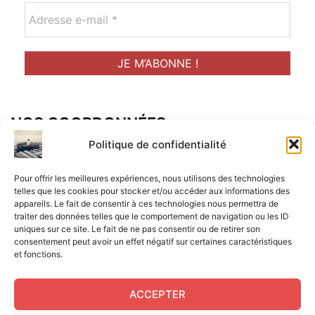
NOS COORDONNÉES
Adresse postal :
Politique de confidentialité
ALCF
Pour offrir les meilleures expériences, nous utilisons des technologies
34 Rue René Brunen
telles que les cookies pour stocker et/ou accéder aux informations des
appareils. Le fait de consentir à ces technologies nous permettra de
33950 LEGE CAP-FERRET
traiter des données telles que le comportement de navigation ou les ID
uniques sur ce site. Le fait de ne pas consentir ou de retirer son
Mail :
consentement peut avoir un effet négatif sur certaines caractéristiques
et fonctions.
contact@aperitif-litteraire-cap-ferret.fr
ACCEPTER