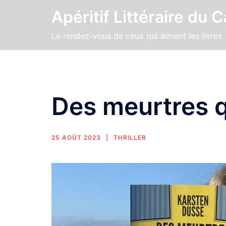
Apéritif Littéraire du 
Le rendez-vous de ceux qui aiment les livres
Des meurtres q
25 AOÛT 2023
THRILLER