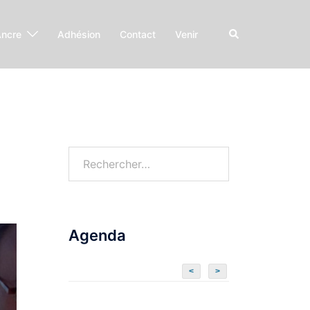
Ancre
Adhésion
Contact
Venir
Agenda
<
>