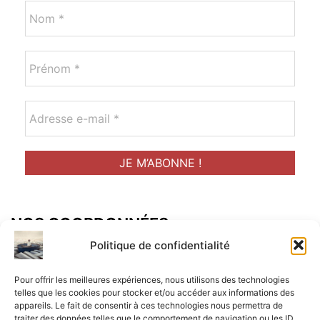
NOS COORDONNÉES
Adresse postal :
Politique de confidentialité
ALCF
Pour offrir les meilleures expériences, nous utilisons des technologies
34 Rue René Brunen
telles que les cookies pour stocker et/ou accéder aux informations des
appareils. Le fait de consentir à ces technologies nous permettra de
33950 LEGE CAP-FERRET
traiter des données telles que le comportement de navigation ou les ID