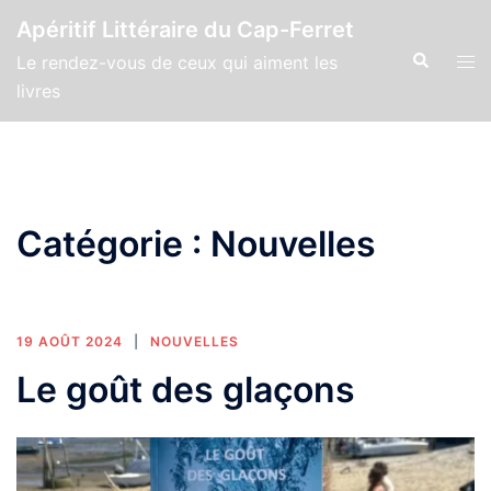
Aller
Apéritif Littéraire du Cap-Ferret
au
Recherche
Ouv
Le rendez-vous de ceux qui aiment les
contenu
le
livres
men
Catégorie :
Nouvelles
19 AOÛT 2024
NOUVELLES
Le goût des glaçons