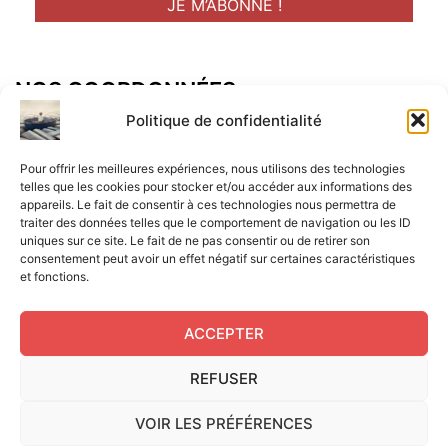
NOS COORDONNÉES
Adresse postal :
Politique de confidentialité
ALCF
Pour offrir les meilleures expériences, nous utilisons des technologies
34 Rue René Brunen
telles que les cookies pour stocker et/ou accéder aux informations des
appareils. Le fait de consentir à ces technologies nous permettra de
33950 LEGE CAP-FERRET
traiter des données telles que le comportement de navigation ou les ID
uniques sur ce site. Le fait de ne pas consentir ou de retirer son
Mail :
consentement peut avoir un effet négatif sur certaines caractéristiques
et fonctions.
contact@aperitif-litteraire-cap-ferret.fr
ACCEPTER
REFUSER
Edité par L'Apéritif Littéraire du Cap-Ferret © 2024
|
Flux
VOIR LES PRÉFÉRENCES
RSS
|
Mentions légales
|
RGPD
|
Cookies UE
|
Site réalisé