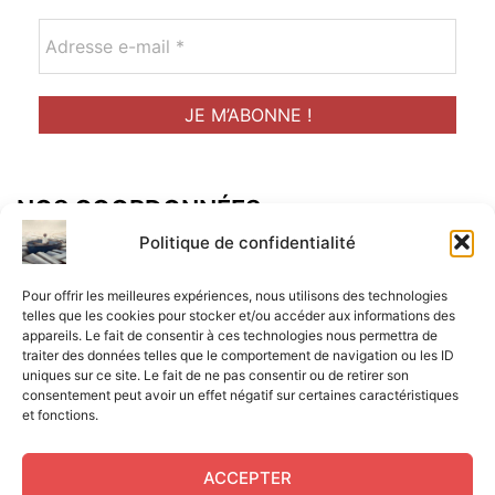
NOS COORDONNÉES
Adresse postal :
Politique de confidentialité
ALCF
Pour offrir les meilleures expériences, nous utilisons des technologies
34 Rue René Brunen
telles que les cookies pour stocker et/ou accéder aux informations des
appareils. Le fait de consentir à ces technologies nous permettra de
33950 LEGE CAP-FERRET
traiter des données telles que le comportement de navigation ou les ID
uniques sur ce site. Le fait de ne pas consentir ou de retirer son
Mail :
consentement peut avoir un effet négatif sur certaines caractéristiques
et fonctions.
contact@aperitif-litteraire-cap-ferret.fr
ACCEPTER