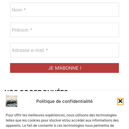
NOS COORDONNÉES
Adresse postal :
Politique de confidentialité
ALCF
Pour offrir les meilleures expériences, nous utilisons des technologies
34 Rue René Brunen
telles que les cookies pour stocker et/ou accéder aux informations des
appareils. Le fait de consentir à ces technologies nous permettra de
33950 LEGE CAP-FERRET