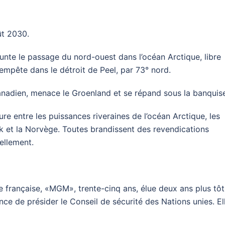
ût 2030.
unte le passage du nord-ouest dans l’océan Arctique, libre
empête dans le détroit de Peel, par 73° nord.
canadien, menace le Groenland et se répand sous la banquis
e entre les puissances riveraines de l’océan Arctique, les
rk et la Norvège. Toutes brandissent des revendications
uellement.
te française, «MGM», trente-cinq ans, élue deux ans plus tôt
nce de présider le Conseil de sécurité des Nations unies. El