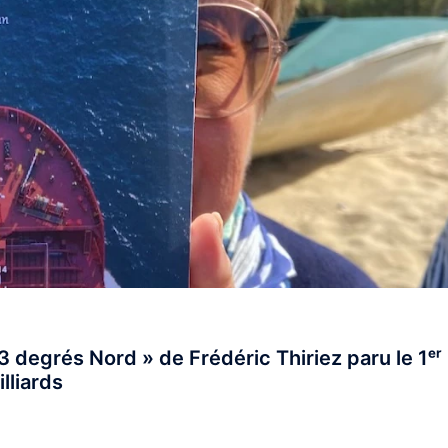
3 degrés Nord » de Frédéric Thiriez paru le 1ᵉʳ
lliards