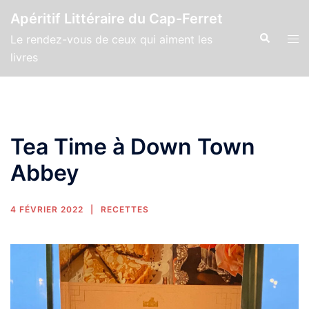
Apéritif Littéraire du Cap-Ferret
Le rendez-vous de ceux qui aiment les
livres
Tea Time à Down Town
Abbey
4 FÉVRIER 2022
RECETTES