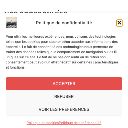
NOS COORDONNÉES
Adresse postal :
Politique de confidentialité
ALCF
Pour offrir les meilleures expériences, nous utilisons des technologies
34 Rue René Brunen
telles que les cookies pour stocker et/ou accéder aux informations des
appareils. Le fait de consentir à ces technologies nous permettra de
33950 LEGE CAP-FERRET
traiter des données telles que le comportement de navigation ou les ID
uniques sur ce site. Le fait de ne pas consentir ou de retirer son
Mail :
consentement peut avoir un effet négatif sur certaines caractéristiques
et fonctions.
contact@aperitif-litteraire-cap-ferret.fr
ACCEPTER
REFUSER
Edité par L'Apéritif Littéraire du Cap-Ferret © 2024
|
Flux
VOIR LES PRÉFÉRENCES
RSS
|
Mentions légales
|
RGPD
|
Cookies UE
|
Site réalisé
par Serge Gouvernel
Politique de cookies
Politique de confidentialité