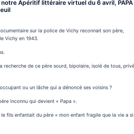
notre Apéritif littéraire virtuel du 6 avril, PAPA
euil
cumentaire sur la police de Vichy reconnait son père,
de Vichy en 1943.
as.
 la recherche de ce père sourd, bipolaire, isolé de tous, priv
’occupant ou un lâche qui a dénoncé ses voisins ?
père inconnu qui devient « Papa ».
e fils enfantait du père « mon enfant fragile que la vie a si