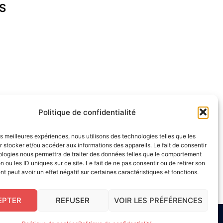
S
cap-ferret.fr
Politique de confidentialité
les meilleures expériences, nous utilisons des technologies telles que les
 stocker et/ou accéder aux informations des appareils. Le fait de consentir
ologies nous permettra de traiter des données telles que le comportement
n ou les ID uniques sur ce site. Le fait de ne pas consentir ou de retirer son
 peut avoir un effet négatif sur certaines caractéristiques et fonctions.
EPTER
REFUSER
VOIR LES PRÉFÉRENCES
s UE
|
Site réalisé par Serge Gouvernel