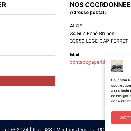
ER
NOS COORDONNÉE
Adresse postal :
ALCF
34 Rue René Brunen
33950 LEGE CAP-FERRET
Mail :
contact@aperitif-litteraire-
Pour offrir 
cookies pour
à ces techn
de navigatio
consentement
ACC
Ferret © 2024
|
Flux RSS
|
Mentions légales
|
RGPD
|
Cookie