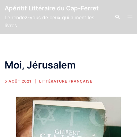
Apéritif Littéraire du Cap-Ferret
Le rendez-vous de ceux qui aiment les
livres
Moi, Jérusalem
5 AOÛT 2021
LITTÉRATURE FRANÇAISE