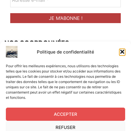
NOS COORDONNÉES
Adresse postal :
Politique de confidentialité
ALCF
Pour offrir les meilleures expériences, nous utilisons des technologies
34 Rue René Brunen
telles que les cookies pour stocker et/ou accéder aux informations des
appareils. Le fait de consentir à ces technologies nous permettra de
33950 LEGE CAP-FERRET
traiter des données telles que le comportement de navigation ou les ID
uniques sur ce site. Le fait de ne pas consentir ou de retirer son
Mail :
consentement peut avoir un effet négatif sur certaines caractéristiques
et fonctions.
contact@aperitif-litteraire-cap-ferret.fr
ACCEPTER
REFUSER