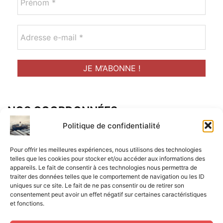
NOS COORDONNÉES
Adresse postal :
Politique de confidentialité
ALCF
Pour offrir les meilleures expériences, nous utilisons des technologies
34 Rue René Brunen
telles que les cookies pour stocker et/ou accéder aux informations des
appareils. Le fait de consentir à ces technologies nous permettra de
33950 LEGE CAP-FERRET
traiter des données telles que le comportement de navigation ou les ID
uniques sur ce site. Le fait de ne pas consentir ou de retirer son
Mail :
consentement peut avoir un effet négatif sur certaines caractéristiques
et fonctions.
contact@aperitif-litteraire-cap-ferret.fr