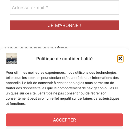
NOS COORDONNÉES
Adresse postal :
Politique de confidentialité
ALCF
Pour offrir les meilleures expériences, nous utilisons des technologies
34 Rue René Brunen
telles que les cookies pour stocker et/ou accéder aux informations des
appareils. Le fait de consentir à ces technologies nous permettra de
33950 LEGE CAP-FERRET
traiter des données telles que le comportement de navigation ou les ID
uniques sur ce site. Le fait de ne pas consentir ou de retirer son
Mail :
consentement peut avoir un effet négatif sur certaines caractéristiques
et fonctions.
contact@aperitif-litteraire-cap-ferret.fr
ACCEPTER