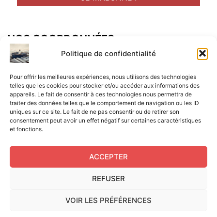
NOS COORDONNÉES
Adresse postal :
Politique de confidentialité
ALCF
Pour offrir les meilleures expériences, nous utilisons des technologies
34 Rue René Brunen
telles que les cookies pour stocker et/ou accéder aux informations des
appareils. Le fait de consentir à ces technologies nous permettra de
33950 LEGE CAP-FERRET
traiter des données telles que le comportement de navigation ou les ID
uniques sur ce site. Le fait de ne pas consentir ou de retirer son
Mail :
consentement peut avoir un effet négatif sur certaines caractéristiques
et fonctions.
contact@aperitif-litteraire-cap-ferret.fr
ACCEPTER
REFUSER
Edité par L'Apéritif Littéraire du Cap-Ferret © 2024
|
Flux
VOIR LES PRÉFÉRENCES
RSS
|
Mentions légales
|
RGPD
|
Cookies UE
|
Site réalisé