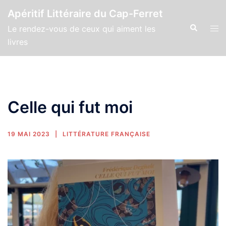
Apéritif Littéraire du Cap-Ferret
Le rendez-vous de ceux qui aiment les
livres
Celle qui fut moi
19 MAI 2023
LITTÉRATURE FRANÇAISE