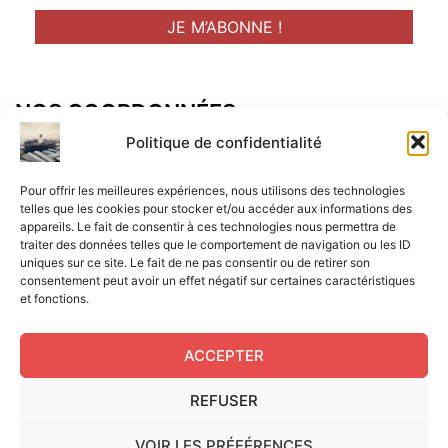
NOS COORDONNÉES
Adresse postal :
Politique de confidentialité
ALCF
Pour offrir les meilleures expériences, nous utilisons des technologies
34 Rue René Brunen
telles que les cookies pour stocker et/ou accéder aux informations des
appareils. Le fait de consentir à ces technologies nous permettra de
33950 LEGE CAP-FERRET
traiter des données telles que le comportement de navigation ou les ID
uniques sur ce site. Le fait de ne pas consentir ou de retirer son
Mail :
consentement peut avoir un effet négatif sur certaines caractéristiques
et fonctions.
contact@aperitif-litteraire-cap-ferret.fr
ACCEPTER
REFUSER
Edité par L'Apéritif Littéraire du Cap-Ferret © 2024
|
Flux
VOIR LES PRÉFÉRENCES