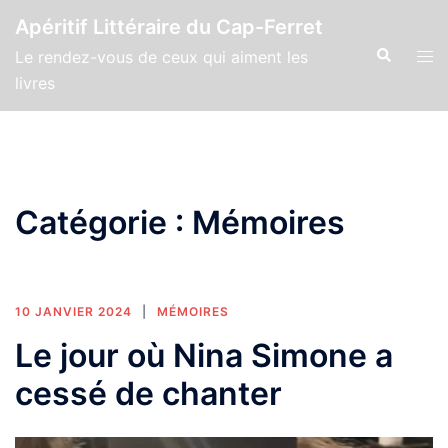
Aller
Apéritif Littéraire du Cap-Ferret
au
Recherche
Ouv
Le rendez-vous de ceux qui aiment les
contenu
le
livres
men
Catégorie :
Mémoires
10 JANVIER 2024
MÉMOIRES
Le jour où Nina Simone a
cessé de chanter