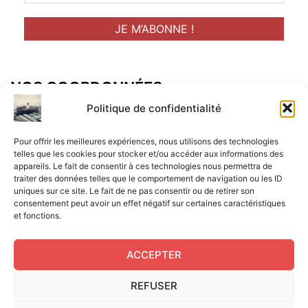
NOS COORDONNÉES
Adresse postal :
Politique de confidentialité
ALCF
Pour offrir les meilleures expériences, nous utilisons des technologies
34 Rue René Brunen
telles que les cookies pour stocker et/ou accéder aux informations des
appareils. Le fait de consentir à ces technologies nous permettra de
33950 LEGE CAP-FERRET
traiter des données telles que le comportement de navigation ou les ID
uniques sur ce site. Le fait de ne pas consentir ou de retirer son
Mail :
consentement peut avoir un effet négatif sur certaines caractéristiques
et fonctions.
contact@aperitif-litteraire-cap-ferret.fr
ACCEPTER
REFUSER