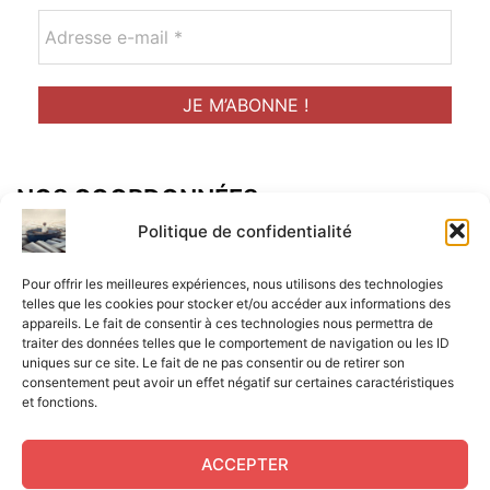
NOS COORDONNÉES
Adresse postal :
Politique de confidentialité
ALCF
Pour offrir les meilleures expériences, nous utilisons des technologies
34 Rue René Brunen
telles que les cookies pour stocker et/ou accéder aux informations des
appareils. Le fait de consentir à ces technologies nous permettra de
33950 LEGE CAP-FERRET
traiter des données telles que le comportement de navigation ou les ID
uniques sur ce site. Le fait de ne pas consentir ou de retirer son
Mail :
consentement peut avoir un effet négatif sur certaines caractéristiques
et fonctions.
contact@aperitif-litteraire-cap-ferret.fr
ACCEPTER