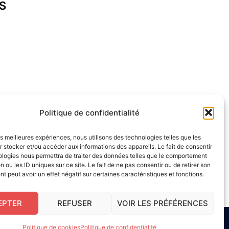
S
cap-ferret.fr
Politique de confidentialité
les meilleures expériences, nous utilisons des technologies telles que les
 stocker et/ou accéder aux informations des appareils. Le fait de consentir
ologies nous permettra de traiter des données telles que le comportement
n ou les ID uniques sur ce site. Le fait de ne pas consentir ou de retirer son
 peut avoir un effet négatif sur certaines caractéristiques et fonctions.
EPTER
REFUSER
VOIR LES PRÉFÉRENCES
s UE
|
Site réalisé par Serge Gouvernel
Politique de cookies
Politique de confidentialité