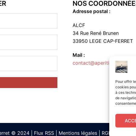
ER
NOS COORDONNÉE
Adresse postal :
ALCF
34 Rue René Brunen
33950 LEGE CAP-FERRET
Mail :
contact@aperitif-litteraire-
Pour offrir 
cookies pour
à ces techn
de navigatio
consentement
ACC
Ferret © 2024
|
Flux RSS
|
Mentions légales
|
RGPD
|
Cookie