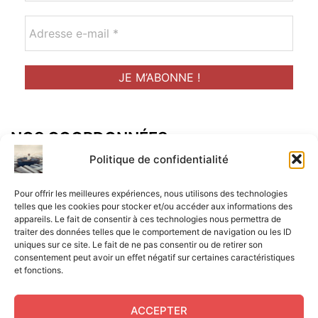
NOS COORDONNÉES
Adresse postal :
Politique de confidentialité
ALCF
Pour offrir les meilleures expériences, nous utilisons des technologies
34 Rue René Brunen
telles que les cookies pour stocker et/ou accéder aux informations des
appareils. Le fait de consentir à ces technologies nous permettra de
33950 LEGE CAP-FERRET
traiter des données telles que le comportement de navigation ou les ID
uniques sur ce site. Le fait de ne pas consentir ou de retirer son
Mail :
consentement peut avoir un effet négatif sur certaines caractéristiques
et fonctions.
contact@aperitif-litteraire-cap-ferret.fr
ACCEPTER