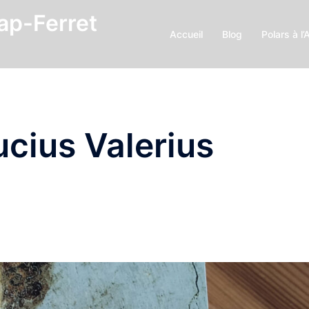
Cap-Ferret
Accueil
Blog
Polars à l’
ucius Valerius