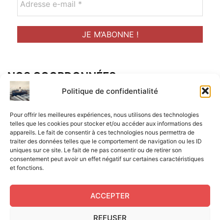
NOS COORDONNÉES
Adresse postal :
Politique de confidentialité
ALCF
Pour offrir les meilleures expériences, nous utilisons des technologies
34 Rue René Brunen
telles que les cookies pour stocker et/ou accéder aux informations des
appareils. Le fait de consentir à ces technologies nous permettra de
33950 LEGE CAP-FERRET
traiter des données telles que le comportement de navigation ou les ID
uniques sur ce site. Le fait de ne pas consentir ou de retirer son
Mail :
consentement peut avoir un effet négatif sur certaines caractéristiques
et fonctions.
contact@aperitif-litteraire-cap-ferret.fr
ACCEPTER
REFUSER