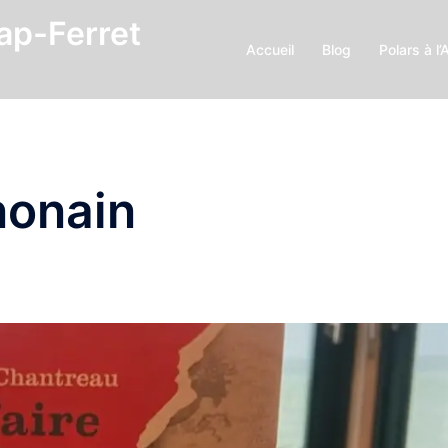
Cap-Ferret
Accueil
Blog
Polars à l’
nonain