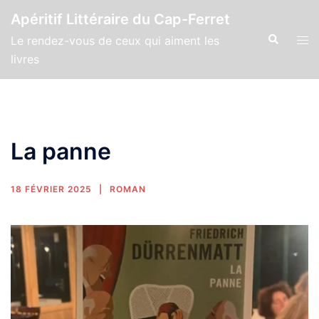
Apéritif Littéraire du Cap-Ferret
Le rendez-vous de ceux qui aiment les
livres
La panne
18 FÉVRIER 2025
ROMAN