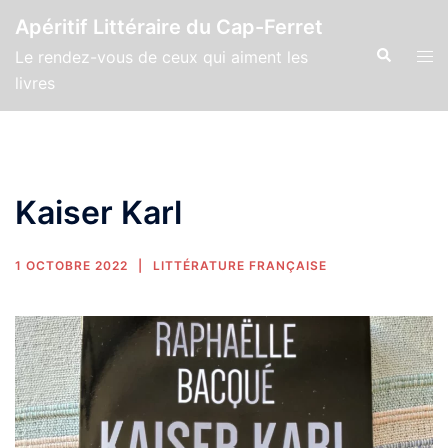
Apéritif Littéraire du Cap-Ferret
Le rendez-vous de ceux qui aiment les
livres
Kaiser Karl
1 OCTOBRE 2022
LITTÉRATURE FRANÇAISE