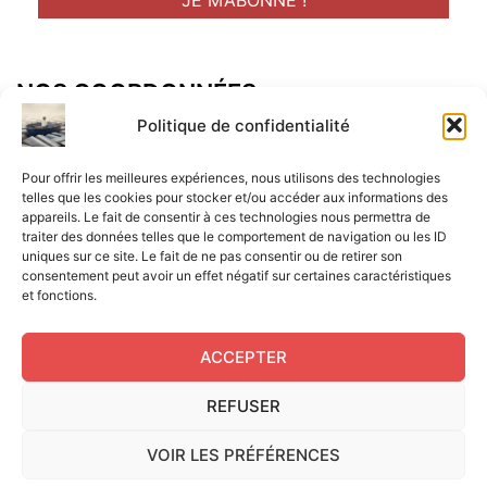
NOS COORDONNÉES
Adresse postal :
Politique de confidentialité
ALCF
Pour offrir les meilleures expériences, nous utilisons des technologies
34 Rue René Brunen
telles que les cookies pour stocker et/ou accéder aux informations des
appareils. Le fait de consentir à ces technologies nous permettra de
33950 LEGE CAP-FERRET
traiter des données telles que le comportement de navigation ou les ID
uniques sur ce site. Le fait de ne pas consentir ou de retirer son
Mail :
consentement peut avoir un effet négatif sur certaines caractéristiques
et fonctions.
contact@aperitif-litteraire-cap-ferret.fr
ACCEPTER
REFUSER
Edité par L'Apéritif Littéraire du Cap-Ferret © 2024
|
Flux
VOIR LES PRÉFÉRENCES
RSS
|
Mentions légales
|
RGPD
|
Cookies UE
|
Site réalisé