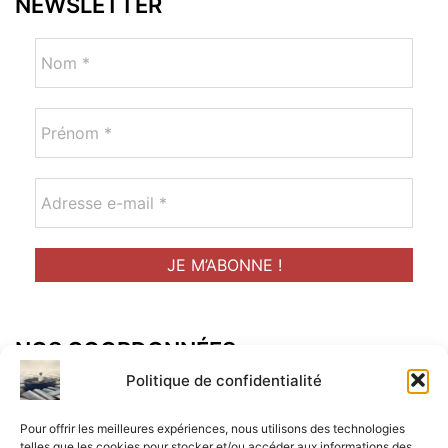
NEWSLETTER
NOS COORDONNÉES
Adresse postal :
Politique de confidentialité
ALCF
Pour offrir les meilleures expériences, nous utilisons des technologies
telles que les cookies pour stocker et/ou accéder aux informations des